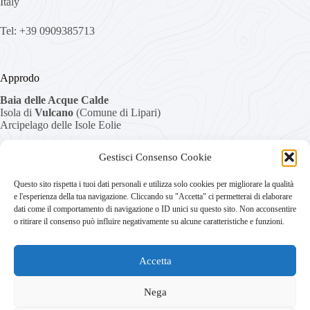
Italy
Tel: +39 0909385713
Approdo
Baia delle Acque Calde
Isola di
Vulcano
(Comune di Lipari)
Arcipelago delle Isole Eolie
Tel:+39 090.9852221
Gestisci Consenso Cookie
Cell: +39 333.3774862
Questo sito rispetta i tuoi dati personali e utilizza solo cookies per migliorare la qualità
e l'esperienza della tua navigazione. Cliccando su "Accetta" ci permetterai di elaborare
dati come il comportamento di navigazione o ID unici su questo sito. Non acconsentire
Links
o ritirare il consenso può influire negativamente su alcune caratteristiche e funzioni.
Home
Privacy Policy
Accetta
Cookies
Disconoscimento
Imprint
Nega