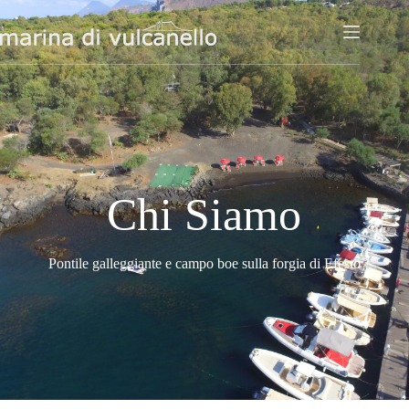
Chi Siamo
Pontile galleggiante e campo boe sulla forgia di Efesto