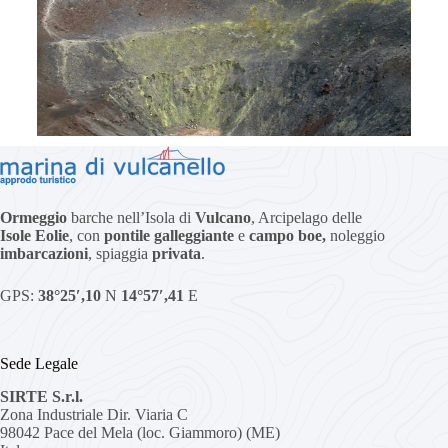
Ormeggio
barche nell’Isola di
Vulcano
, Arcipelago delle
Isole Eolie
, con
pontile galleggiante
e
campo boe,
noleggio
imbarcazioni
, spiaggia
privata
.
GPS:
38°25′,10
N
14°57′,41
E
Sede Legale
SIRTE S.r.l.
Zona Industriale Dir. Viaria C
98042 Pace del Mela (loc. Giammoro) (ME)